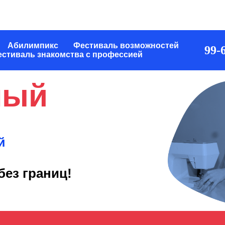
Абилимпикс
Фестиваль возможностей
99-6
стиваль знакомства с профессией
ный
й
без границ!