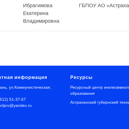
Ибрагимова
ГБПОУ АО «Астрахан
Екатерина
Владимировна
ктная информация
Ресурсы
хань, ул.Коммунистическая,
Ресурсный центр инклюзивног
образования
8512) 51-37-67
Астраханский губернский техн
inclpro@yandex.ru