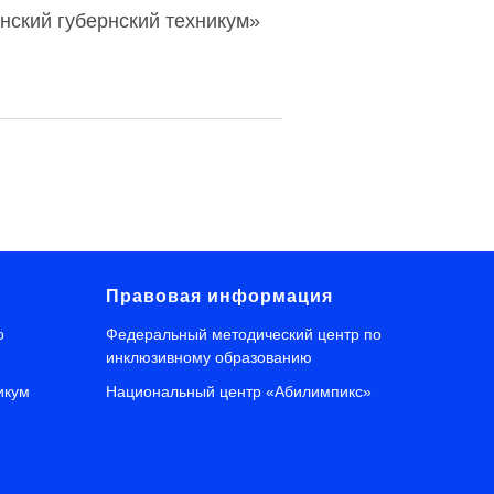
ский губернский техникум»
Правовая информация
о
Федеральный методический центр по
инклюзивному образованию
икум
Национальный центр «Абилимпикс»