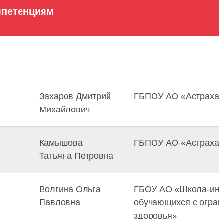
мпетенциям
Захаров Дмитрий
ГБПОУ АО «Астрахан
Михайлович
Камышова
ГБПОУ АО «Астрахан
Татьяна Петровна
Волгина Ольга
ГБОУ АО «Школа-ин
Павловна
обучающихся с огр
здоровья»