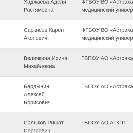
Хаджаева Аделя
ФГБОУ ВО «Астраха
Растямовна
медицинский универ
Саркисов Карен
ФГБОУ ВО «Астраха
Акопович
медицинский универ
Величкина Ирина
ГБПОУ АО «Астрахан
Михайловна
Бардынин
ГБПОУ АО «Астрахан
Алексей
Борисович
Салыков Ришат
ГБПОУ АО АГКПТ
Сергеевич