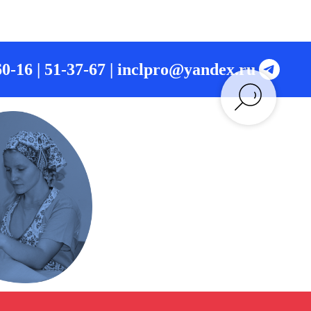
0-16 | 51-37-67 |
inclpro@yandex.ru