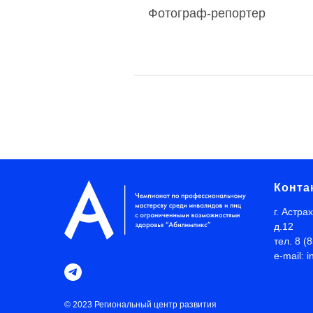
Фотограф-репортер
Конта
г. Астра
д.12
тел. 8 (
e-mail: 
© 2023 Региональный центр развития