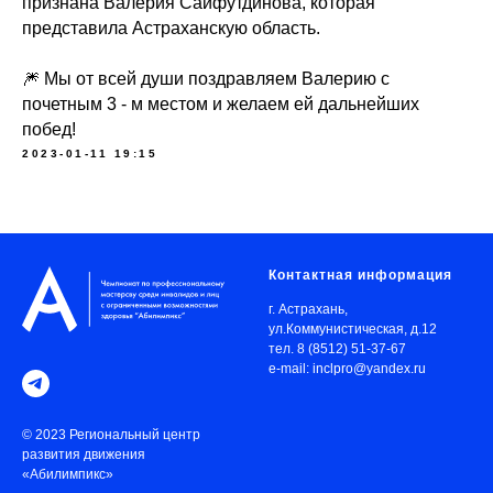
признана Валерия Сайфутдинова, которая
представила Астраханскую область.
🎆 Мы от всей души поздравляем Валерию с
почетным 3 - м местом и желаем ей дальнейших
побед!
2023-01-11 19:15
Контактная информация
г. Астрахань,
ул.Коммунистическая, д.12
тел. 8 (8512) 51-37-67
e-mail: inclpro@yandex.ru
© 2023 Региональный центр
развития движения
«Абилимпикс»