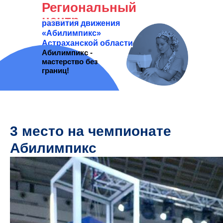
Региональный
центр
развития движения
«Абилимпикс»
Астраханской области
Абилимпикс -
мастерство без
границ!
3 место на чемпионате
Абилимпикс