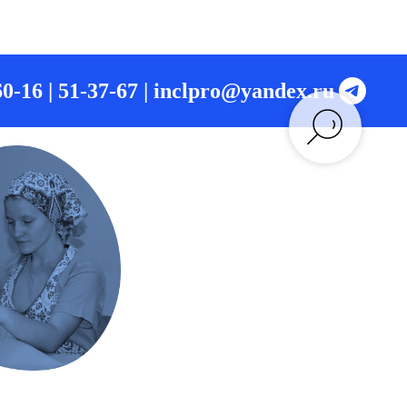
0-16 | 51-37-67 |
inclpro@yandex.ru