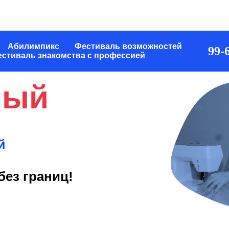
Абилимпикс
Фестиваль возможностей
99-6
стиваль знакомства с профессией
ный
й
без границ!