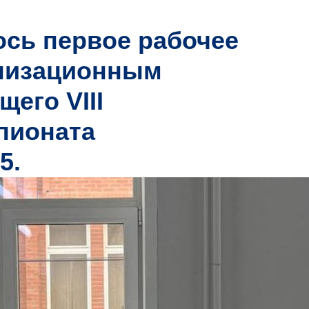
ось первое рабочее
анизационным
его VIII
пионата
5.